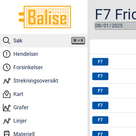
F7
Fri
Søk
⌘
+ K
Hendelser
Forsinkelser
Strekningsoversikt
Kart
Grafer
Linjer
Materiell