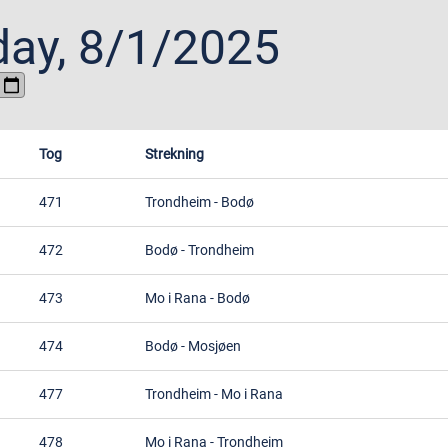
day, 8/1/2025
Tog
Strekning
471
Trondheim
-
Bodø
472
Bodø
-
Trondheim
473
Mo i Rana
-
Bodø
474
Bodø
-
Mosjøen
477
Trondheim
-
Mo i Rana
478
Mo i Rana
-
Trondheim