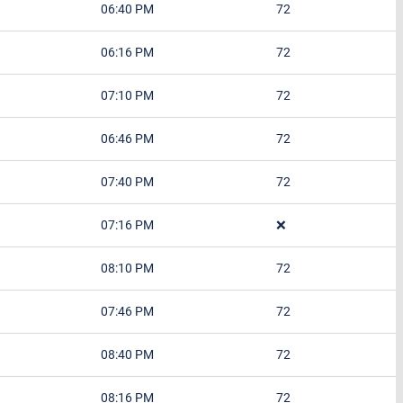
06:40 PM
72
06:16 PM
72
07:10 PM
72
06:46 PM
72
07:40 PM
72
07:16 PM
❌
08:10 PM
72
07:46 PM
72
08:40 PM
72
08:16 PM
72