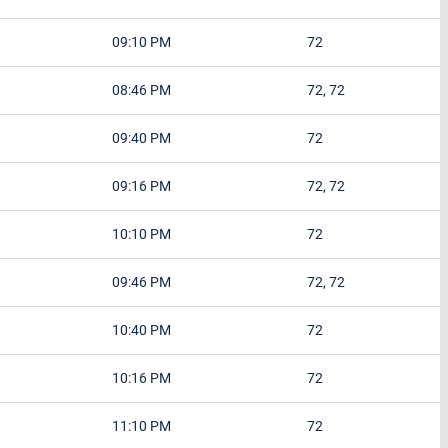
09:10 PM
72
08:46 PM
72, 72
09:40 PM
72
09:16 PM
72, 72
10:10 PM
72
09:46 PM
72, 72
10:40 PM
72
10:16 PM
72
11:10 PM
72