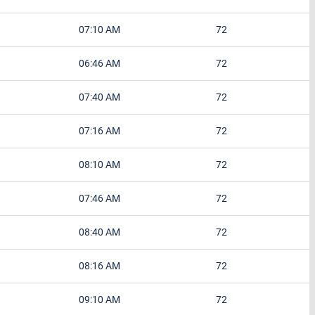
07:10 AM
72
06:46 AM
72
07:40 AM
72
07:16 AM
72
08:10 AM
72
07:46 AM
72
08:40 AM
72
08:16 AM
72
09:10 AM
72