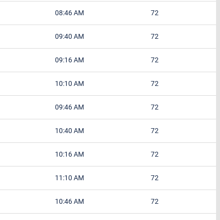
08:46 AM
72
09:40 AM
72
09:16 AM
72
10:10 AM
72
09:46 AM
72
10:40 AM
72
10:16 AM
72
11:10 AM
72
10:46 AM
72