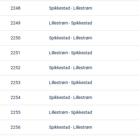
2248
Spikkestad
-
Lillestrøm
2249
Lillestrøm
-
Spikkestad
2250
Spikkestad
-
Lillestrøm
2251
Lillestrøm
-
Spikkestad
2252
Spikkestad
-
Lillestrøm
2253
Lillestrøm
-
Spikkestad
2254
Spikkestad
-
Lillestrøm
2255
Lillestrøm
-
Spikkestad
2256
Spikkestad
-
Lillestrøm