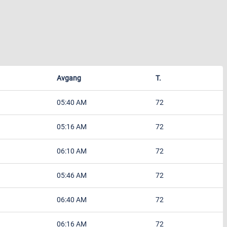
Avgang
T.
05:40 AM
72
05:16 AM
72
06:10 AM
72
05:46 AM
72
06:40 AM
72
06:16 AM
72