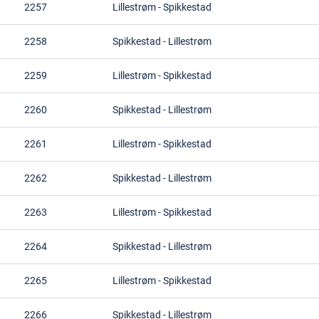
2257
Lillestrøm
-
Spikkestad
2258
Spikkestad
-
Lillestrøm
2259
Lillestrøm
-
Spikkestad
2260
Spikkestad
-
Lillestrøm
2261
Lillestrøm
-
Spikkestad
2262
Spikkestad
-
Lillestrøm
2263
Lillestrøm
-
Spikkestad
2264
Spikkestad
-
Lillestrøm
2265
Lillestrøm
-
Spikkestad
2266
Spikkestad
-
Lillestrøm