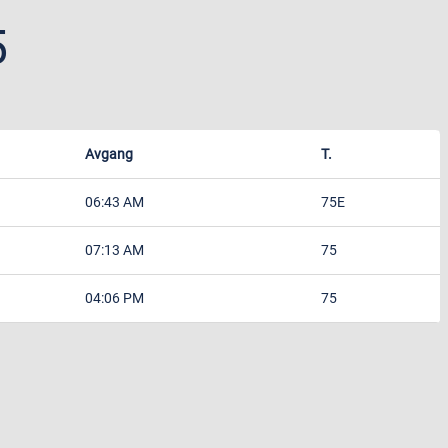
5
Avgang
T.
06:43 AM
75E
07:13 AM
75
04:06 PM
75