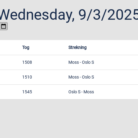
Wednesday, 9/3/202
Tog
Strekning
1508
Moss
-
Oslo S
1510
Moss
-
Oslo S
1545
Oslo S
-
Moss