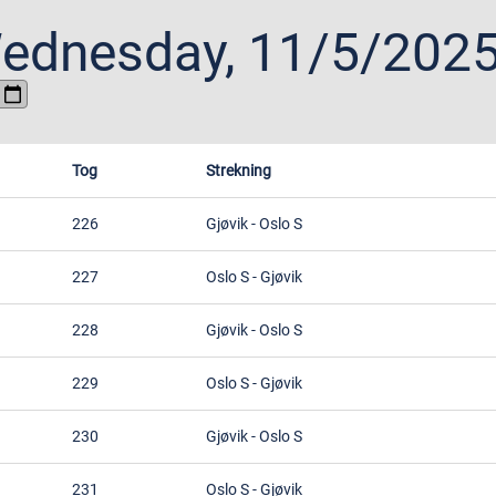
ednesday, 11/5/202
Tog
Strekning
226
Gjøvik
-
Oslo S
227
Oslo S
-
Gjøvik
228
Gjøvik
-
Oslo S
229
Oslo S
-
Gjøvik
230
Gjøvik
-
Oslo S
231
Oslo S
-
Gjøvik