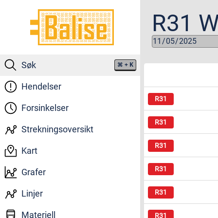
R31
W
Søk
⌘
+ K
Hendelser
Forsinkelser
Strekningsoversikt
Kart
Grafer
Linjer
Materiell