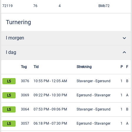
72119
76
4
BMb72
Turnering
I morgen
I dag
Tog
Tid
Strekning
P
F
3076
10:55 PM
-
12:05 AM
Stavanger
-
Egersund
1
B
3069
09:22 PM
-
10:30 PM
Egersund
-
Stavanger
1
A
3064
07:53 PM
-
09:06 PM
Stavanger
-
Egersund
1
B
3057
06:18 PM
-
07:30 PM
Egersund
-
Stavanger
1
A