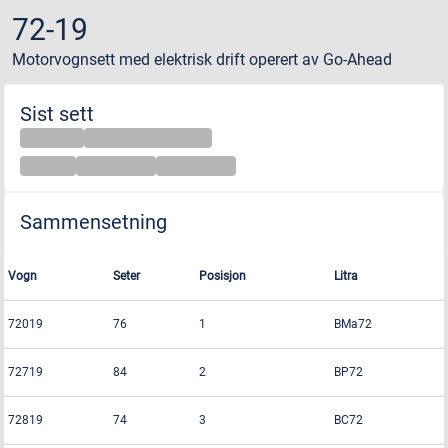
72-19
Motorvognsett med elektrisk drift
operert av
Go-Ahead
Sist sett
Sammensetning
Vogn
Seter
Posisjon
Litra
72019
76
1
BMa72
72719
84
2
BP72
72819
74
3
BC72