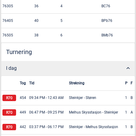
76305
36
4
BC76
76405
40
5
BPb76
76505
38
6
BMb76
Turnering
I dag
Tog
Tid
Strekning
P
F
454
09:34 PM
-
12:43 AM
Steinkjer
-
Støren
1
B
449
06:47 PM
-
09:25 PM
Melhus Skysstasjon
-
Steinkjer
1
A
442
03:37 PM
-
06:17 PM
Steinkjer
-
Melhus Skysstasjon
1
B