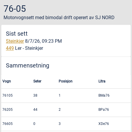
76-05
Motorvognsett med bimodal drift
operert av
SJ NORD
Sist sett
Steinkjer
8/7/26, 09:23 PM
449
Ler
-
Steinkjer
Sammensetning
Vogn
Seter
Posisjon
Litra
76105
38
1
BMa76
76205
44
2
BPa76
76605
0
3
XDe76