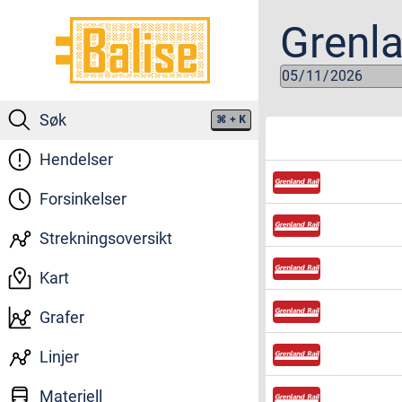
Grenla
Søk
⌘
+ K
Hendelser
Forsinkelser
Strekningsoversikt
Kart
Grafer
Linjer
Materiell