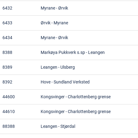
6432
Myrane
-
Ørvik
6433
Ørvik
-
Myrane
6434
Myrane
-
Ørvik
8388
Markøya Pukkverk s.sp
-
Leangen
8389
Leangen
-
Ulsberg
8392
Hove
-
Sundland Verksted
44600
Kongsvinger
-
Charlottenberg grense
44610
Kongsvinger
-
Charlottenberg grense
88388
Leangen
-
Stjørdal