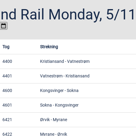
nd Rail
Monday, 5/1
Tog
Strekning
4400
Kristiansand
-
Vatnestrøm
4401
Vatnestrøm
-
Kristiansand
4600
Kongsvinger
-
Sokna
4601
Sokna
-
Kongsvinger
6421
Ørvik
-
Myrane
6422
Myrane
-
Ørvik