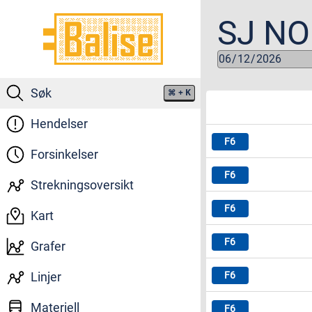
SJ N
Søk
⌘
+ K
Hendelser
Forsinkelser
Strekningsoversikt
Kart
Grafer
Linjer
Materiell