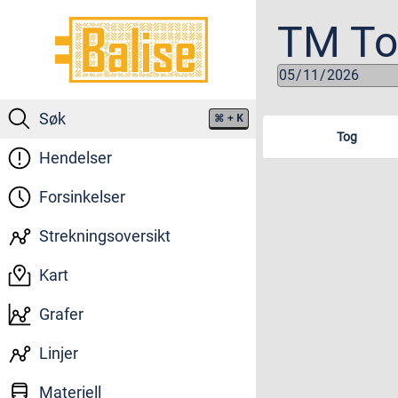
TM To
Søk
⌘
+ K
Tog
Hendelser
Forsinkelser
Strekningsoversikt
Kart
Grafer
Linjer
Materiell